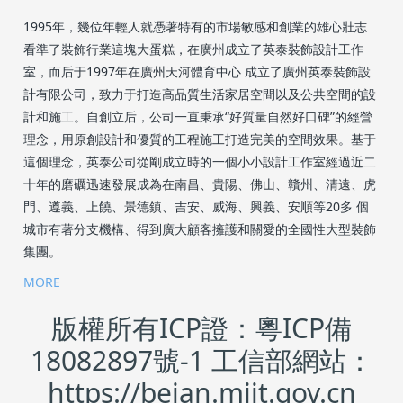
1995年，幾位年輕人就憑著特有的市場敏感和創業的雄心壯志
看準了裝飾行業這塊大蛋糕，在廣州成立了英泰裝飾設計工作
室，而后于1997年在廣州天河體育中心 成立了廣州英泰裝飾設
計有限公司，致力于打造高品質生活家居空間以及公共空間的設
計和施工。自創立后，公司一直秉承“好質量自然好口碑”的經營
理念，用原創設計和優質的工程施工打造完美的空間效果。基于
這個理念，英泰公司從剛成立時的一個小小設計工作室經過近二
十年的磨礪迅速發展成為在南昌、貴陽、佛山、贛州、清遠、虎
門、遵義、上饒、景德鎮、吉安、威海、興義、安順等20多 個
城市有著分支機構、得到廣大顧客擁護和關愛的全國性大型裝飾
集團。
MORE
版權所有ICP證：粵ICP備
18082897號-1 工信部網站：
https://beian.miit.gov.cn