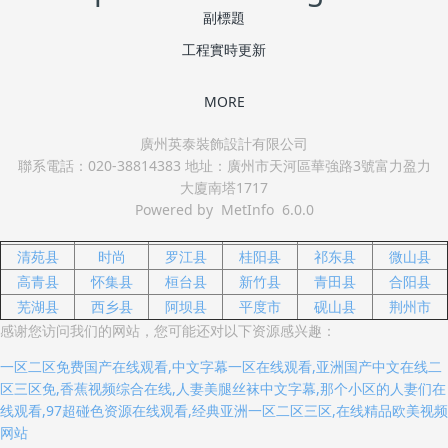
副標題
工程實時更新
MORE
廣州英泰裝飾設計有限公司
聯系電話：020-38814383 地址：廣州市天河區華強路3號富力盈力
大廈南塔1717
Powered by MetInfo 6.0.0
清苑县
时尚
罗江县
桂阳县
祁东县
微山县
高青县
怀集县
桓台县
新竹县
青田县
合阳县
芜湖县
西乡县
阿坝县
平度市
砚山县
荆州市
感谢您访问我们的网站，您可能还对以下资源感兴趣：
一区二区免费国产在线观看,中文字幕一区在线观看,亚洲国产中文在线二
区三区免,香蕉视频综合在线,人妻美腿丝袜中文字幕,那个小区的人妻们在
线观看,97超碰色资源在线观看,经典亚洲一区二区三区,在线精品欧美视频
网站